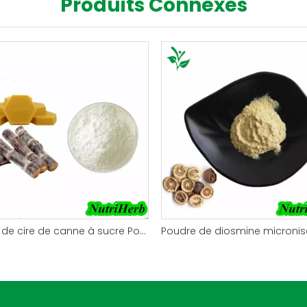
Produits Connexes
Extrait de cire de canne à sucre Policosanol Octacosanol en poudre