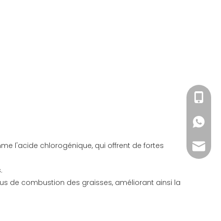
+86-15
+86-15
 l'acide chlorogénique, qui offrent de fortes
sales@
.
s de combustion des graisses, améliorant ainsi la