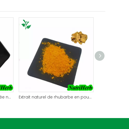
Poudre de diosmine micronisée naturelle
Extrait naturel de rhubarbe en poudre d'émodine