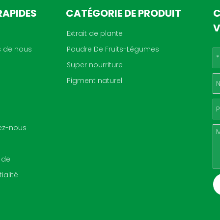
RAPIDES
CATÉGORIE DE PRODUIT
C
V
Extrait de plante
s de nous
Poudre De Fruits-Légumes
Super nourriture
Pigment naturel
ez-nous
 de
ialité