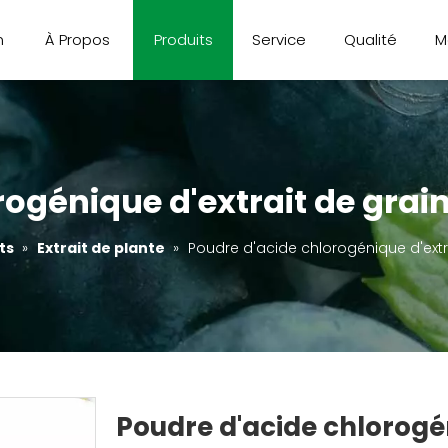
n
À Propos
Produits
Service
Qualité
M
ogénique d'extrait de grain
ts
»
Extrait de plante
»
Poudre d'acide chlorogénique d'extra
Poudre d'acide chlorogén