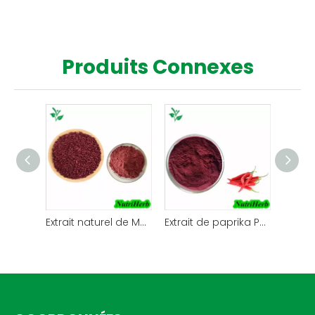
Produits Connexes
Extrait naturel de Monascus rouge de Monascus pour colorant alimentaire
Extrait de paprika Paprika oléorésine Paprika couleur rouge pour colorant alimentaire