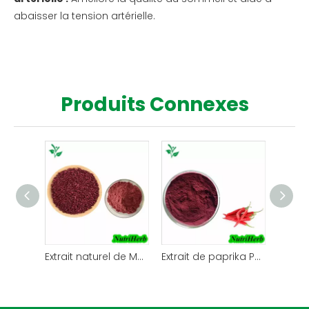
abaisser la tension artérielle.
Produits Connexes
Extrait naturel de Monascus rouge de Monascus pour colorant alimentaire
Extrait de paprika Paprika oléorésine Paprika couleur rouge pour colorant alimentaire