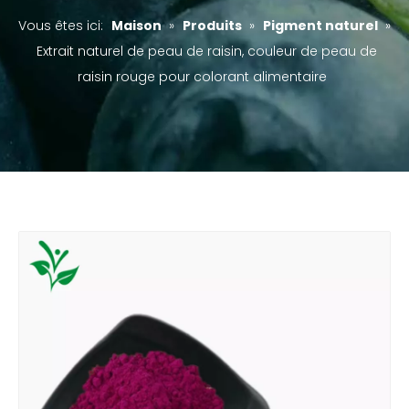
Vous êtes ici:
Maison
»
Produits
»
Pigment naturel
»
Extrait naturel de peau de raisin, couleur de peau de
raisin rouge pour colorant alimentaire