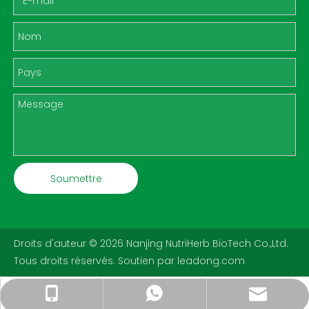
Soumettre
Droits d'auteur ©
2026
Nanjing NutriHerb BioTech Co.,Ltd.
Tous droits réservés. Soutien par
leadong.com
sales@naturemfg.com
+86-15295710582
+86-15295710582